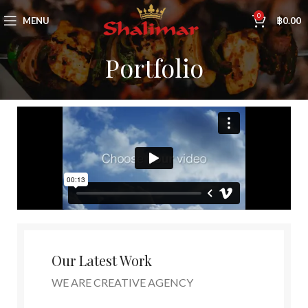
0
MENU
฿
0.00
Portfolio
Our Latest Work
WE ARE CREATIVE AGENCY